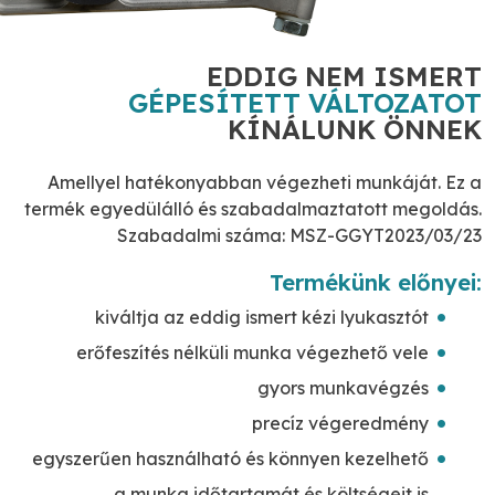
EDDIG NEM ISMERT
GÉPESÍTETT VÁLTOZATOT
KÍNÁLUNK ÖNNEK
Amellyel hatékonyabban végezheti munkáját. Ez a
termék egyedülálló és szabadalmaztatott megoldás.
Szabadalmi száma: MSZ-GGYT2023/03/23
Termékünk előnyei
:
kiváltja az eddig ismert kézi lyukasztót
erőfeszítés nélküli munka végezhető vele
gyors munkavégzés
precíz végeredmény
egyszerűen használható és könnyen kezelhető
a munka időtartamát és költségeit is