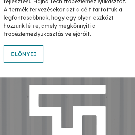
fejlesztésû Hajba Tech trapézlemez lyukasztót.
A termék tervezésekor azt a célt tartottuk a
legfontosabbnak, hogy egy olyan eszközt
hozzunk létre, amely megkönnyíti a
trapézlemezlyukasztás velejáróit.
ELŐNYEI