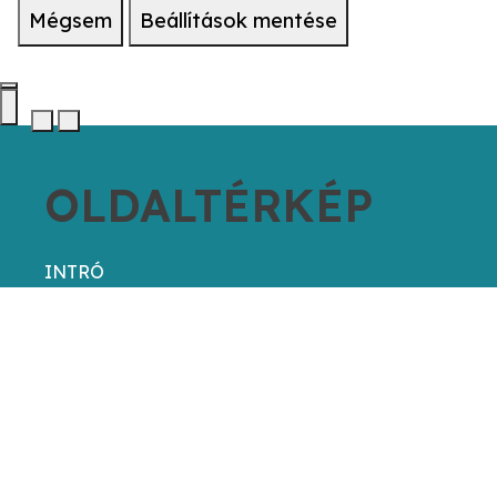
Mégsem
Beállítások mentése
OLDALTÉRKÉP
INTRÓ
TERMÉKELŐNYŐK
HASZNÁLATA
VÉLEMÉNYEK
SHOWCASE
KAPCSOLAT