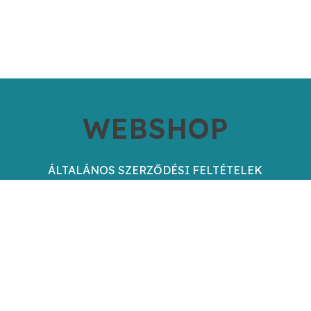
WEBSHOP
ÁLTALÁNOS SZERZŐDÉSI FELTÉTELEK
ÜGYFÉLSZOLGÁLAT
GARANCIA
JÓTÁLLÁS
ELÁLLÁS
FIZETÉSI LEHETŐSÉGEK